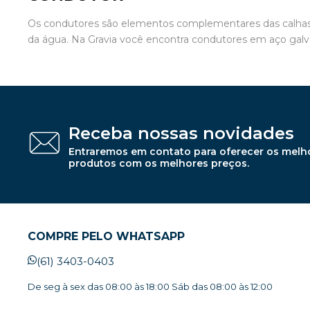
Os condutores são elementos complementares das calhas q
da água. Na Gravia você encontra condutores em aço gal
Receba nossas novidades
Entraremos em contato para oferecer os melh
produtos com os melhores preços.
COMPRE PELO WHATSAPP
(61) 3403-0403
De seg à sex das 08:00 às 18:00 Sáb das 08:00 às 12:00