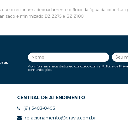
ue direcionam adequadamente o fluxo da água da cobertura par
vanizado e minimizado BZ Z275 e BZ Z100.
ores
Ao informar meus dados eu concordo com a
Política de Priv
comunicações.
CENTRAL DE ATENDIMENTO
(61) 3403-0403
relacionamento@gravia.com.br