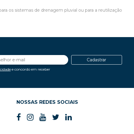
a os sistemas de drenagem pluvial ou para a reutilização
Cadastrar
acidade
e concordo em receber
NOSSAS REDES SOCIAIS