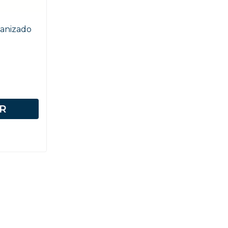
anizado
R