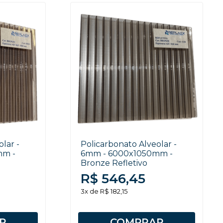
lar -
Policarbonato Alveolar -
mm -
6mm - 6000x1050mm -
Bronze Refletivo
R$ 546,45
3x de R$ 182,15
R
COMPRAR