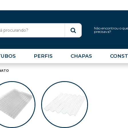
Não encontrou o qu
precisava?
TUBOS
PERFIS
CHAPAS
CONST
NATO