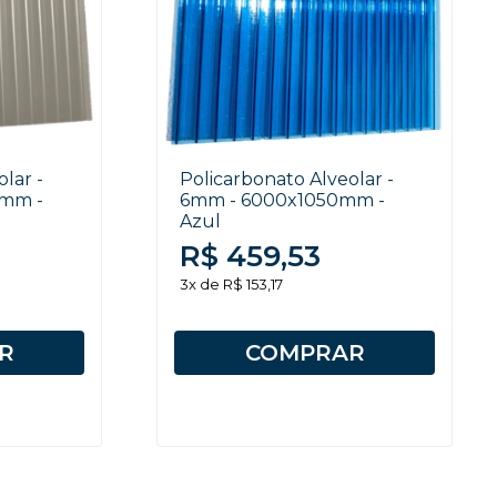
lar -
Policarbonato Alveolar -
0mm -
6mm - 6000x1050mm -
Azul
R$ 459,53
3x de R$ 153,17
R
COMPRAR