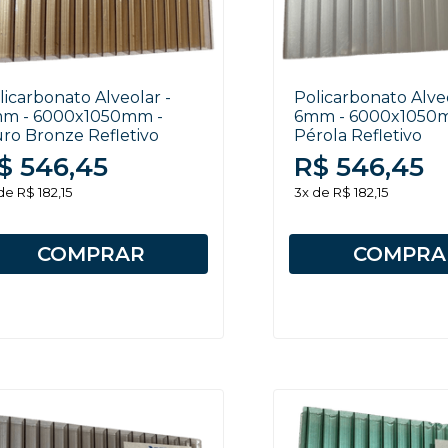
licarbonato Alveolar -
Policarbonato Alveo
m - 6000x1050mm -
6mm - 6000x1050
ro Bronze Refletivo
Pérola Refletivo
$ 546,45
R$ 546,45
de R$ 182,15
3x de R$ 182,15
COMPRAR
COMPRA