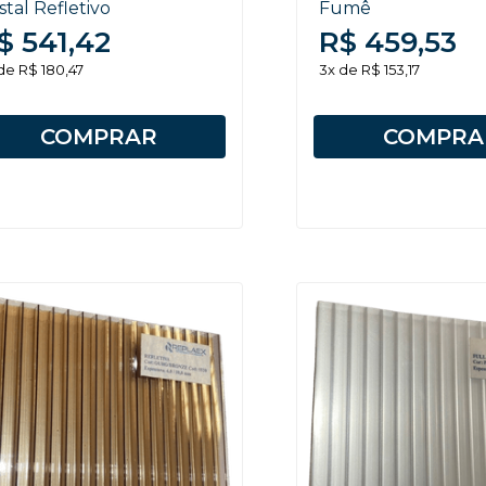
istal Refletivo
Fumê
$ 541,42
R$ 459,53
de R$ 180,47
3x de R$ 153,17
COMPRAR
COMPRA