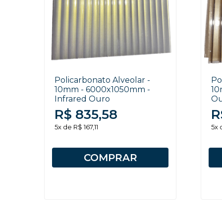
Policarbonato Alveolar -
Po
10mm - 6000x1050mm -
10
Infrared Ouro
Ou
R$ 835,58
R
5x de R$ 167,11
5x 
COMPRAR