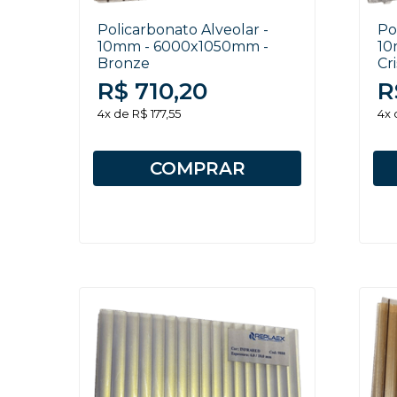
Policarbonato Alveolar -
Po
10mm - 6000x1050mm -
10
Bronze
Cri
R$ 710,20
R
4x de R$ 177,55
4x 
COMPRAR