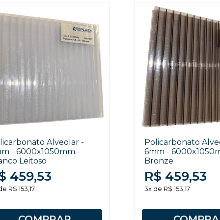
licarbonato Alveolar -
Policarbonato Alveo
m - 6000x1050mm -
6mm - 6000x1050
anco Leitoso
Bronze
$ 459,53
R$ 459,53
de R$ 153,17
3x de R$ 153,17
COMPRAR
COMPRA