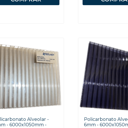
licarbonato Alveolar -
Policarbonato Alveo
m - 6000x1050mm -
6mm - 6000x1050