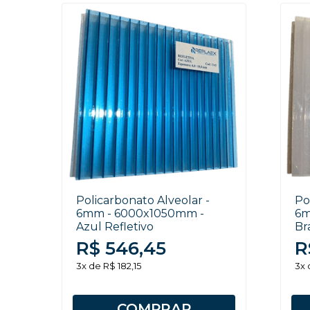
Policarbonato Alveolar -
Po
6mm - 6000x1050mm -
6m
Azul Refletivo
Br
R$ 546,45
R
3x de R$ 182,15
3x 
COMPRAR