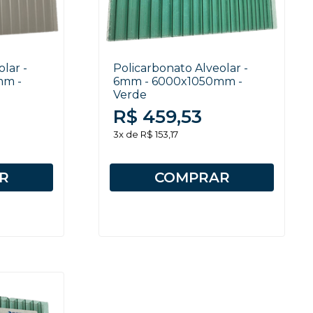
lar -
Policarbonato Alveolar -
mm -
6mm - 6000x1050mm -
Verde
R$ 459,53
3x de R$ 153,17
R
COMPRAR