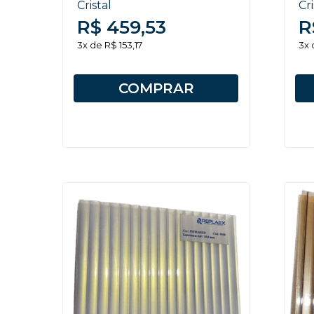
Cristal
Cr
R$ 459,53
R
3x de R$ 153,17
3x 
COMPRAR