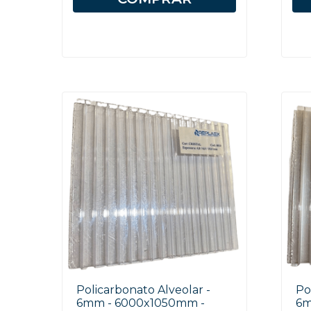
Policarbonato Alveolar -
Po
6mm - 6000x1050mm -
6m