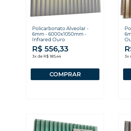
Policarbonato Alveolar -
Po
6mm - 6000x1050mm -
6m
Infrared Ouro
Ou
R$ 556,33
R
3x de R$ 185,44
3x 
COMPRAR