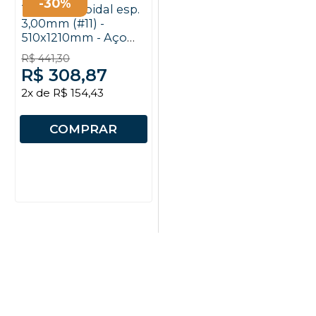
-30%
Tubo Helicoidal esp.
3,00mm (#11) -
510x1210mm - Aço
SAE
R$ 441,30
R$ 308,87
2x de R$ 154,43
COMPRAR