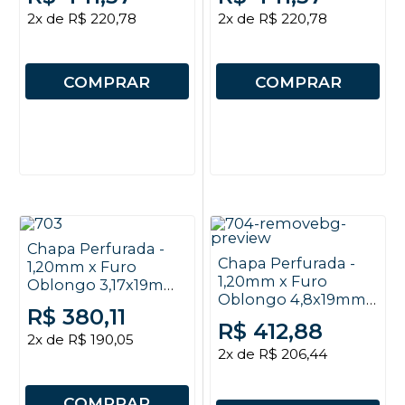
2x de R$ 220,78
2x de R$ 220,78
COMPRAR
COMPRAR
Chapa Perfurada -
Chapa Perfurada -
1,20mm x Furo
1,20mm x Furo
Oblongo 3,17x19mm
Oblongo 4,8x19mm
x EC 6,2x22mm x
R$ 380,11
x EC 9x23mm x 2x1m
2x1m
R$ 412,88
2x de R$ 190,05
2x de R$ 206,44
COMPRAR