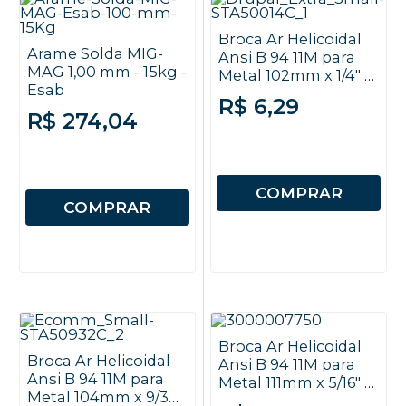
Broca Ar Helicoidal
Arame Solda MIG-
Ansi B 94 11M para
MAG 1,00 mm - 15kg -
Metal 102mm x 1/4" -
Esab
Autosserviço -
R$ 6,29
Stanley
R$ 274,04
COMPRAR
COMPRAR
Broca Ar Helicoidal
Broca Ar Helicoidal
Ansi B 94 11M para
Ansi B 94 11M para
Metal 111mm x 5/16" -
Metal 104mm x 9/32"
Autosserviço -