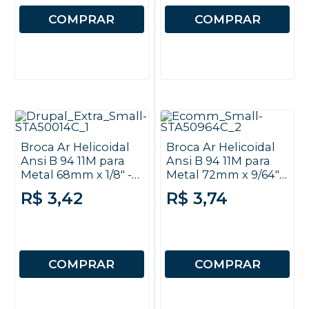
COMPRAR
COMPRAR
Broca Ar Helicoidal
Broca Ar Helicoidal
Ansi B 94 11M para
Ansi B 94 11M para
Metal 68mm x 1/8" -
Metal 72mm x 9/64" -
Autosserviço -
Autosserviço -
R$ 3,42
R$ 3,74
Stanley
Stanley
COMPRAR
COMPRAR