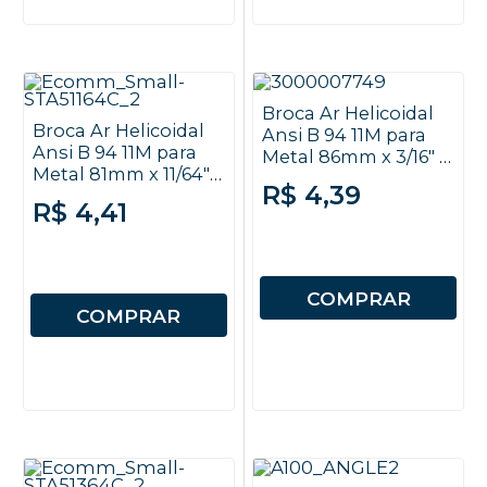
Broca Ar Helicoidal
Broca Ar Helicoidal
Ansi B 94 11M para
Ansi B 94 11M para
Metal 86mm x 3/16" -
Metal 81mm x 11/64" -
Autosserviço -
R$ 4,39
Autosserviço -
Stanley
R$ 4,41
Stanley
COMPRAR
COMPRAR