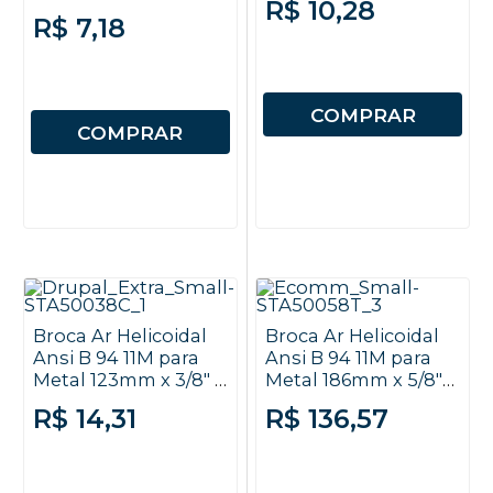
R$ 10,28
- Autosserviço -
Stanley
R$ 7,18
Stanley
COMPRAR
COMPRAR
Broca Ar Helicoidal
Broca Ar Helicoidal
Ansi B 94 11M para
Ansi B 94 11M para
Metal 123mm x 3/8" -
Metal 186mm x 5/8"
Autosserviço -
Tubo Unitário -
R$ 14,31
R$ 136,57
Stanley
Stanley