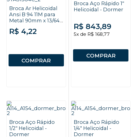
Broca Aço Rápido 1"
Broca Ar Helicoidal
Helicoidal - Dormer
Ansi B 94 11M para
Metal 90mm x 13/64"
R$ 843,89
- Autosserviço -
R$ 4,22
Stanley
5x de R$ 168,77
COMPRAR
COMPRAR
Broca Aço Rápido
Broca Aço Rápido
1/2" Helicoidal -
1/4" Helicoidal -
Dormer
Dormer