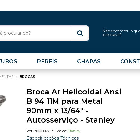
Não encontrou o qu
precisava?
TUBOS
PERFIS
CHAPAS
CONST
MENTAS
BROCAS
Broca Ar Helicoidal Ansi
B 94 11M para Metal
90mm x 13/64" -
Autosserviço - Stanley
3000007752
Stanley
Especificações Técnicas