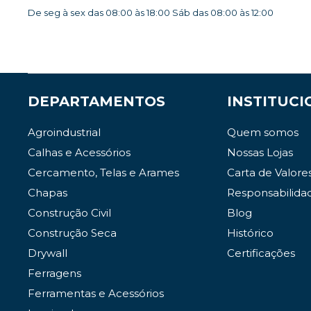
De seg à sex das 08:00 às 18:00 Sáb das 08:00 às 12:00
DEPARTAMENTOS
INSTITUCI
Agroindustrial
Quem somos
Calhas e Acessórios
Nossas Lojas
Cercamento, Telas e Arames
Carta de Valore
Chapas
Responsabilida
Construção Civil
Blog
Construção Seca
Histórico
Drywall
Certificações
Ferragens
Ferramentas e Acessórios