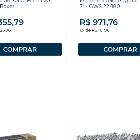
ra de Solda Flama 201
Esmerilhadeira Angular
- Boxer
7" - GWS 22-180
355,79
R$ 971,76
225,96
6x de R$ 161,96
COMPRAR
COMPRAR