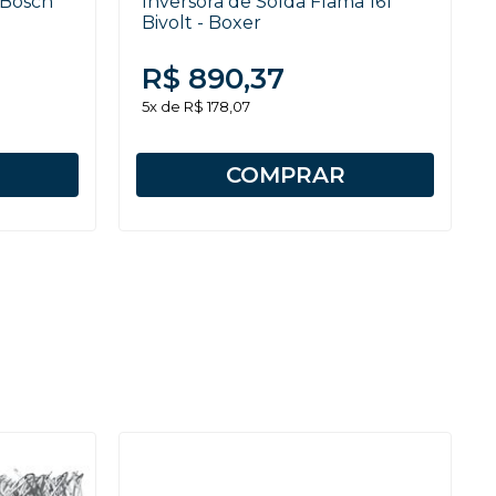
 Bosch
Inversora de Solda Flama 161
Bivolt - Boxer
R$ 890,37
5x de R$ 178,07
COMPRAR