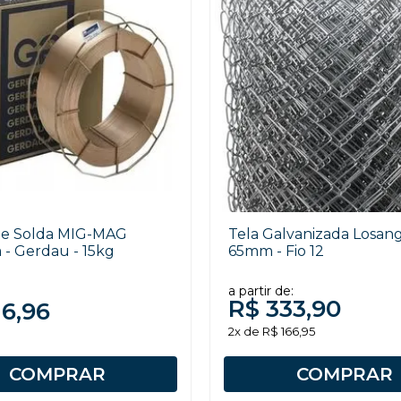
de Solda MIG-MAG
Tela Galvanizada Losan
- Gerdau - 15kg
65mm - Fio 12
a partir de:
R$ 333,90
16,96
2x de R$ 166,95
COMPRAR
COMPRAR