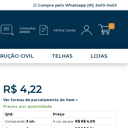
Compre pelo Whatsapp (61) 3403-0403
0
e
Consultar
Minha Conta
pedido
RUÇÃO CIVIL
TELHAS
LOJAS
R$ 4,22
Ver formas de parcelamento do item >
Preços por quantidade
Qtd.
Preço
Comprando
3 un.
A un. sai por:
R$ R$ 4,09