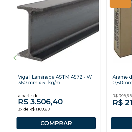
Viga I Laminada ASTM A572 - W
Arame 
360 mm x 51 kg/m
0,80mm 
a partir de:
R$ 309,98
R$ 3.506,40
R$ 2
3x de R$ 1.168,80
COMPRAR