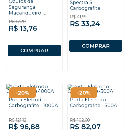
Óculos de
Spectra S -
Segurança
Carbografite
Maçariqueiro -
R$ 41,55
Carbografite
R$ 17,20
R$ 33,24
R$ 13,76
COMPRAR
COMPRAR
-20%
-20%
Porta Eletrodo -
Porta Eletrodo -
Carbografite - 1000A
Carbografite - 500A
R$ 121,12
R$ 102,60
R$ 96,88
R$ 82,07