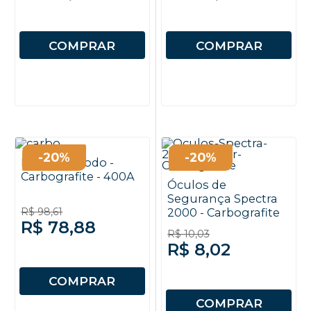
COMPRAR
COMPRAR
-20%
-20%
Porta Eletrodo -
Carbografite - 400A
Óculos de
Segurança Spectra
R$ 98,61
2000 - Carbografite
R$ 78,88
R$ 10,03
R$ 8,02
COMPRAR
COMPRAR