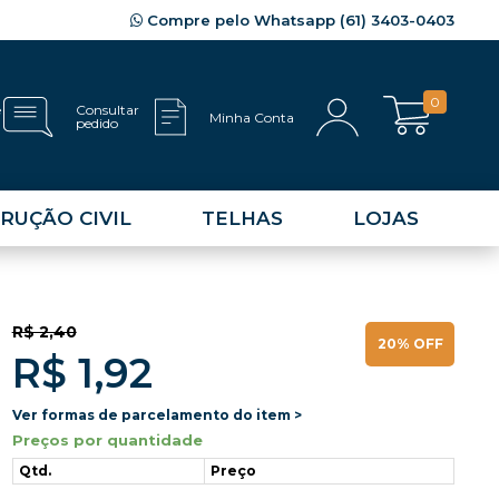
Compre pelo Whatsapp (61) 3403-0403
0
e
Consultar
Minha Conta
pedido
RUÇÃO CIVIL
TELHAS
LOJAS
R$ 2,40
20% OFF
R$ 1,92
Ver formas de parcelamento do item >
Preços por quantidade
Qtd.
Preço