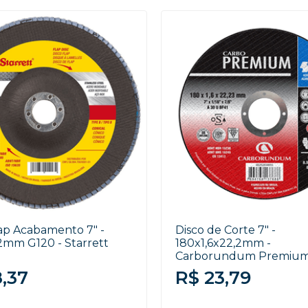
lap Acabamento 7" -
Disco de Corte 7" -
2mm G120 - Starrett
180x1,6x22,2mm -
Carborundum Premiu
8,37
R$ 23,79