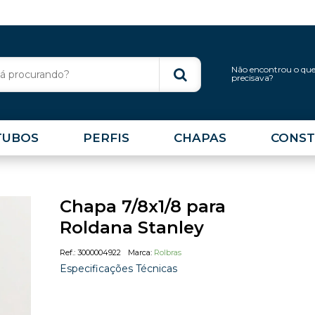
Não encontrou o qu
precisava?
TUBOS
PERFIS
CHAPAS
CONST
Chapa 7/8x1/8 para
Roldana Stanley
3000004922
Rolbras
Especificações Técnicas