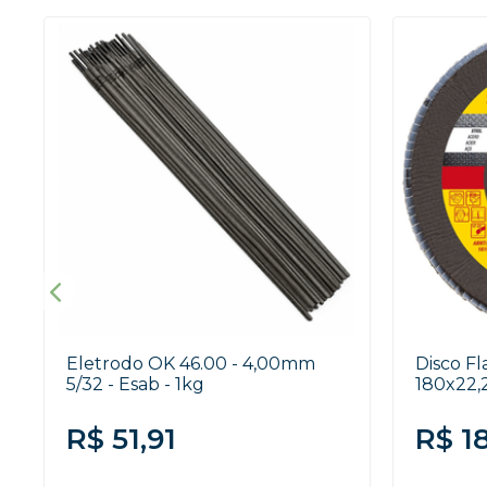
Eletrodo OK 46.00 - 4,00mm
Disco F
5/32 - Esab - 1kg
180x22,
R$ 51,91
R$ 1