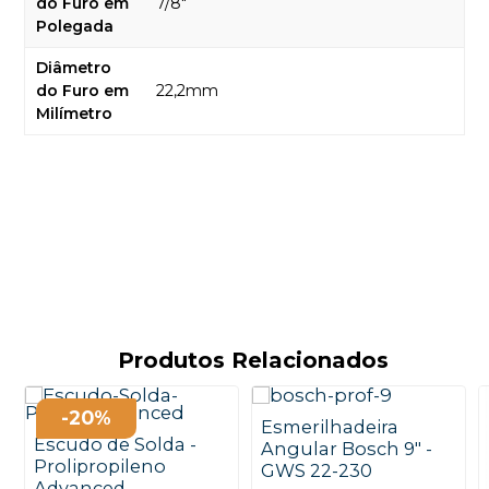
do Furo em
7/8"
Polegada
Diâmetro
do Furo em
22,2mm
Milímetro
Produtos Relacionados
-20%
Esmerilhadeira
Escudo de Solda -
Angular Bosch 9" -
Prolipropileno
GWS 22-230
Advanced