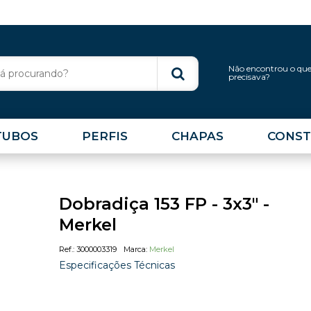
Não encontrou o qu
precisava?
TUBOS
PERFIS
CHAPAS
CONST
Dobradiça 153 FP - 3x3" -
Merkel
3000003319
Merkel
Especificações Técnicas