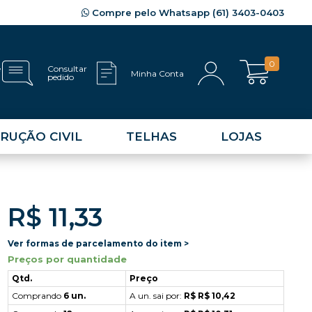
Compre pelo Whatsapp (61) 3403-0403
0
e
Consultar
Minha Conta
pedido
RUÇÃO CIVIL
TELHAS
LOJAS
R$ 11,33
Ver formas de parcelamento do item >
Preços por quantidade
Qtd.
Preço
Comprando
6 un.
A un. sai por:
R$ R$ 10,42