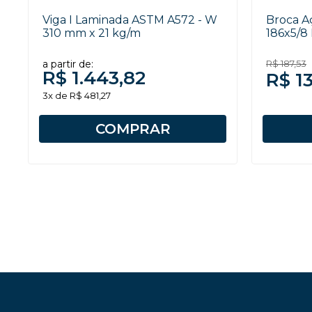
Viga I Laminada ASTM A572 - W
Broca A
310 mm x 21 kg/m
186x5/8 
a partir de:
R$ 187,53
R$ 1.443,82
R$ 13
3x de R$ 481,27
COMPRAR