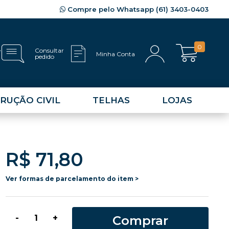
Compre pelo Whatsapp (61) 3403-0403
0
e
Consultar
Minha Conta
pedido
RUÇÃO CIVIL
TELHAS
LOJAS
R$ 71,80
Ver formas de parcelamento do item >
Comprar
-
+