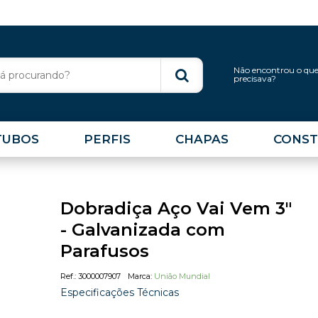
Não encontrou o qu
precisava?
TUBOS
PERFIS
CHAPAS
CONST
Dobradiça Aço Vai Vem 3"
- Galvanizada com
Parafusos
3000007907
União Mundial
Especificações Técnicas