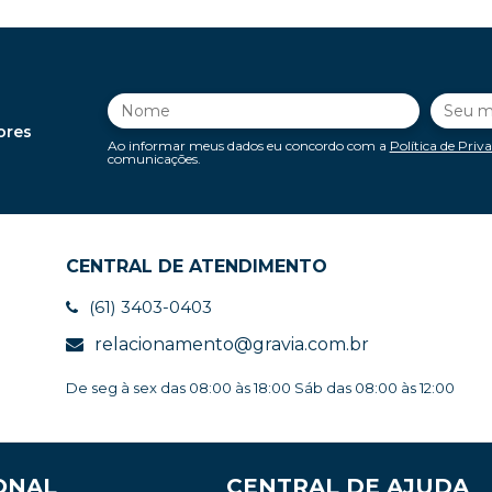
ores
Ao informar meus dados eu concordo com a
Política de Priv
comunicações.
CENTRAL DE ATENDIMENTO
(61) 3403-0403
relacionamento@gravia.com.br
De seg à sex das 08:00 às 18:00 Sáb das 08:00 às 12:00
ONAL
CENTRAL DE AJUDA