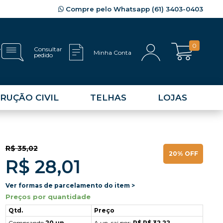
Compre pelo Whatsapp (61) 3403-0403
0
e
Consultar
Minha Conta
pedido
RUÇÃO CIVIL
TELHAS
LOJAS
R$ 35,02
20% OFF
R$ 28,01
Ver formas de parcelamento do item >
Preços por quantidade
Qtd.
Preço
Comprando
20 un.
A un. sai por:
R$ R$ 32,22