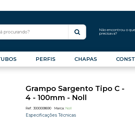
Não encontrou o qu
precisava?
TUBOS
PERFIS
CHAPAS
CONST
Grampo Sargento Tipo C -
4 - 100mm - Noll
3000008690
Noll
Especificações Técnicas