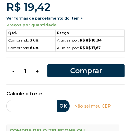
R$ 19,42
Ver formas de parcelamento do item >
Preços por quantidade
Qtd.
Preço
Comprando
3 un.
A un. sai por:
R$ R$ 18,84
Comprando
6 un.
A un. sai por:
R$ R$ 17,67
Comprar
-
+
Calcule o frete
OK
Não sei meu CEP
COMPRE PELO TELEFONE OU