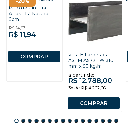
-20%
Rolo de Pintura
Atlas - Lã Natural -
9cm
R$ 14,93
R$ 11,94
Viga H Laminada
COMPRAR
ASTM A572 - W 310
mm x 93 kg/m
a partir de:
R$ 12.788,00
3x de R$ 4.262,66
COMPRAR