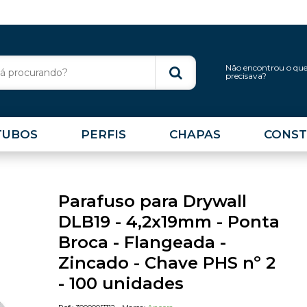
Não encontrou o qu
precisava?
TUBOS
PERFIS
CHAPAS
CONST
Parafuso para Drywall
DLB19 - 4,2x19mm - Ponta
Broca - Flangeada -
Zincado - Chave PHS nº 2
- 100 unidades