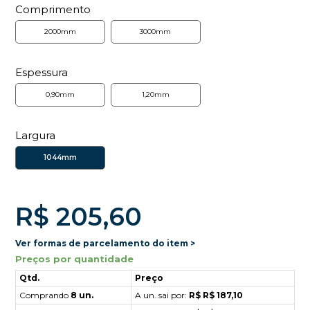
Comprimento
2000mm
3000mm
Espessura
0,90mm
1,20mm
Largura
1044mm
R$ 205,60
Ver formas de parcelamento do item >
Preços por quantidade
Qtd.
Preço
Comprando
8 un.
A un. sai por:
R$ R$ 187,10