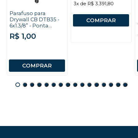
3x de R$ 3.391,80
Parafuso para
Drywall CB DTB35 -
COMPRAR
6x1.3/8” - Ponta
Broca - Fosfatizado -
R$ 1,00
Trombeta - Chave
PHS nº 2 - 10
unidades
COMPRAR