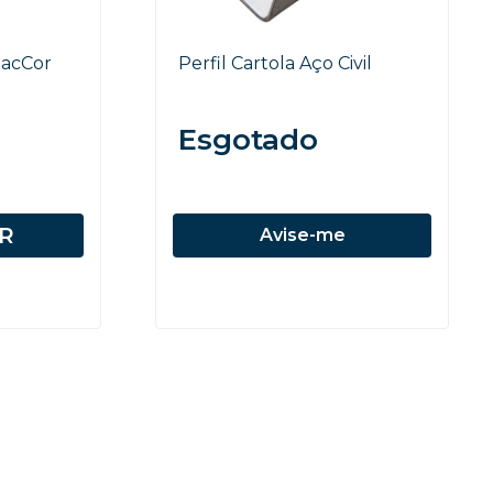
SacCor
Perfil Cartola Aço Civil
Esgotado
R
Avise-me