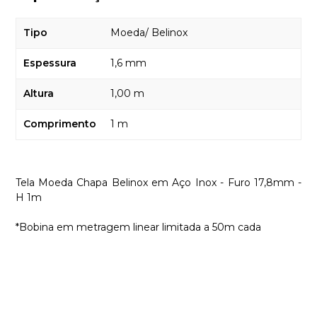
Tipo
Moeda/ Belinox
Espessura
1,6 mm
Altura
1,00 m
Comprimento
1 m
Tela Moeda Chapa Belinox em Aço Inox - Furo 17,8mm -
H 1m
*Bobina em metragem linear limitada a 50m cada