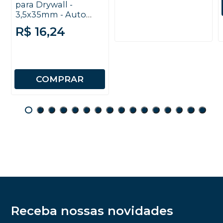
para Drywall -
3,5x35mm - Auto
Brocante - Trombeta
R$ 16,24
- Chave Philips - 100
unidades
COMPRAR
Receba nossas novidades