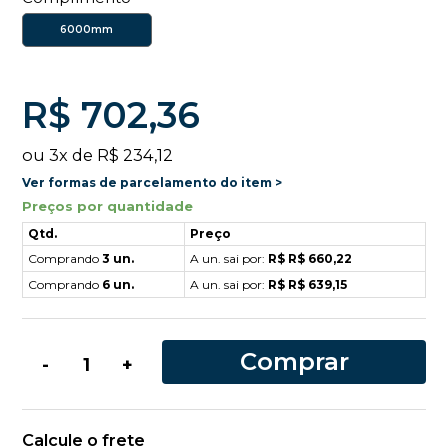
6000mm
R$ 702,36
ou
3
x
de
R$ 234,12
Ver formas de parcelamento do item >
Preços por quantidade
Qtd.
Preço
Comprando
3 un.
A un. sai por:
R$ R$ 660,22
Comprando
6 un.
A un. sai por:
R$ R$ 639,15
Comprar
-
+
Calcule o frete