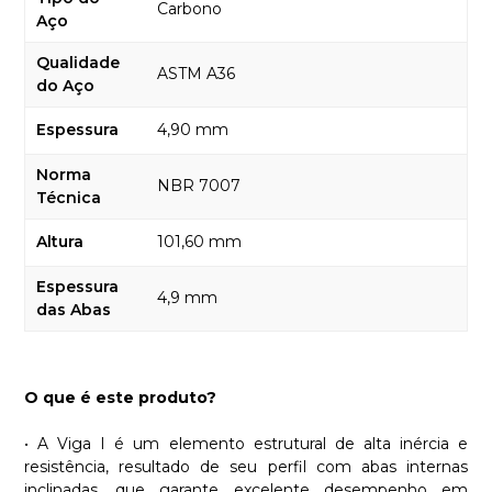
Carbono
Aço
Qualidade
ASTM A36
do Aço
Espessura
4,90 mm
Norma
NBR 7007
Técnica
Altura
101,60 mm
Espessura
4,9 mm
das Abas
O que é este produto?
• A Viga I é um elemento estrutural de alta inércia e
resistência, resultado de seu perfil com abas internas
inclinadas, que garante excelente desempenho em