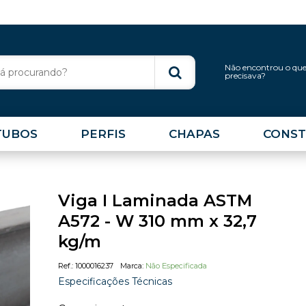
Não encontrou o qu
precisava?
TUBOS
PERFIS
CHAPAS
CONST
Viga I Laminada ASTM
A572 - W 310 mm x 32,7
kg/m
1000016237
Não Especificada
Especificações Técnicas