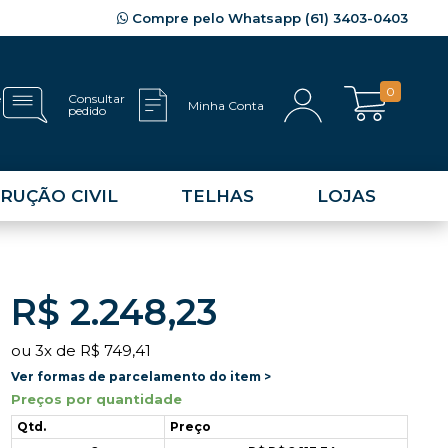
Compre pelo Whatsapp (61) 3403-0403
0
e
Consultar
Minha Conta
pedido
RUÇÃO CIVIL
TELHAS
LOJAS
R$ 2.248,23
ou
3
x
de
R$ 749,41
Ver formas de parcelamento do item >
Preços por quantidade
Qtd.
Preço