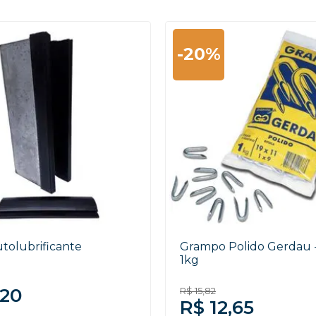
-20%
utolubrificante
Grampo Polido Gerdau - 
1kg
,20
R$ 15,82
R$ 12,65