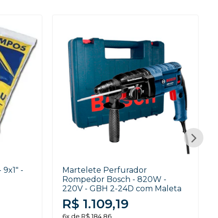
9x1" -
Martelete Perfurador
Rompedor Bosch - 820W -
220V - GBH 2-24D com Maleta
R$ 1.109,19
6x de R$ 184,86