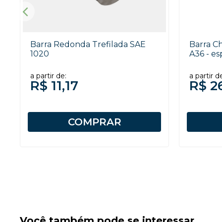
Barra Redonda Trefilada SAE
Barra C
1020
A36 - es
a partir de:
a partir d
R$ 11,17
R$ 2
COMPRAR
Você também pode se interessar...