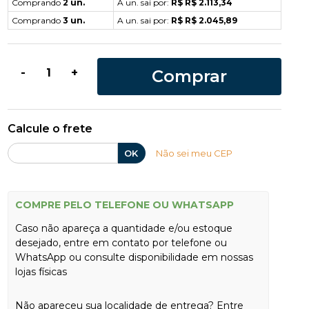
Comprando
2 un.
A un. sai por:
R$ R$ 2.113,34
Comprando
3 un.
A un. sai por:
R$ R$ 2.045,89
Comprar
-
+
Calcule o frete
OK
Não sei meu CEP
COMPRE PELO TELEFONE OU WHATSAPP
Caso não apareça a quantidade e/ou estoque
desejado, entre em contato por telefone ou
WhatsApp ou consulte disponibilidade em nossas
lojas físicas
Não apareceu sua localidade de entrega? Entre