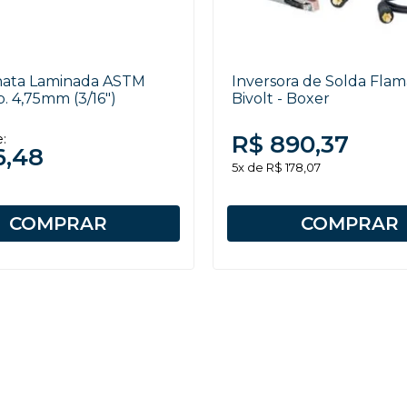
hata Laminada ASTM
Inversora de Solda Flam
p. 4,75mm (3/16")
Bivolt - Boxer
R$ 890,37
e:
6,48
5x de R$ 178,07
COMPRAR
COMPRAR