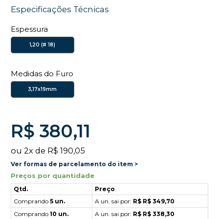
Especificações Técnicas
Espessura
1,20 (# 18)
Medidas do Furo
3,17x19mm
R$ 380,11
ou
2
x
de
R$ 190,05
Ver formas de parcelamento do item >
Preços por quantidade
Qtd.
Preço
Comprando
5 un.
A un. sai por:
R$ R$ 349,70
Comprando
10 un.
A un. sai por:
R$ R$ 338,30