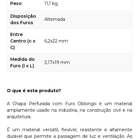
Peso
11,1 kg
Disposição
Alternada
dos Furos
Entre
Centro (c x
6,2x22 mm
C)
Medida do
3,17x19 mm
Furo (l x L)
O que é este produto?
A Chapa Perfurada com Furo Oblongo é um material
amplamente usado na indústria, na construção civil e na
arquitetura.
É um material versátil, flexível, resistente e altamente
durável que permite a passagem de luz e ventilação. As