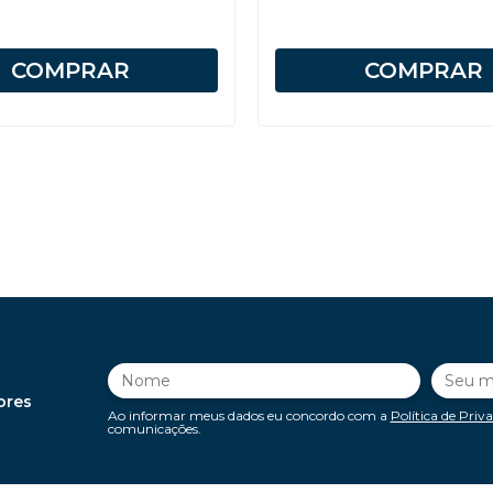
COMPRAR
COMPRAR
ores
Ao informar meus dados eu concordo com a
Política de Priv
comunicações.