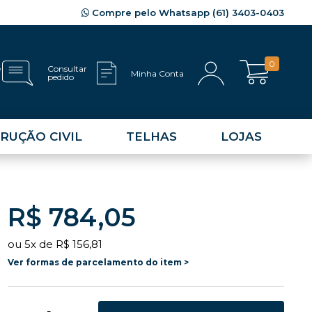
Compre pelo Whatsapp (61) 3403-0403
0
e
Consultar
Minha Conta
pedido
RUÇÃO CIVIL
TELHAS
LOJAS
R$ 784,05
ou
5
x
de
R$ 156,81
Ver formas de parcelamento do item >