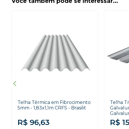
Você também pode se interessar...
Telha Térmica em Fibrocimento
Telha T
5mm - 1,83x1,1m CRFS - Brasilit
Galvalu
Galval
R$ 96,63
R$ 15