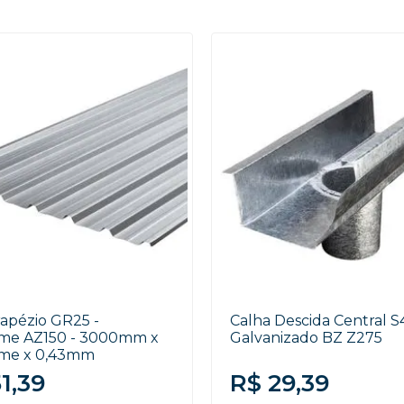
rapézio GR25 -
Calha Descida Central 
me AZ150 - 3000mm x
Galvanizado BZ Z275
ume x 0,43mm
1,39
R$ 29,39