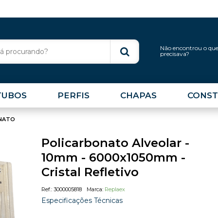
Não encontrou o qu
precisava?
TUBOS
PERFIS
CHAPAS
CONST
NATO
Policarbonato Alveolar -
10mm - 6000x1050mm -
Cristal Refletivo
3000005818
Replaex
Especificações Técnicas