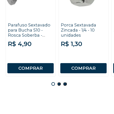
Parafuso Sextavado
Porca Sextavada
para Bucha S10 -
Zincada - 1/4 - 10
Rosca Soberba -
unidades
1/4x65mm - Jomarca
R$ 4,90
R$ 1,30
- 10 unidades
COMPRAR
COMPRAR