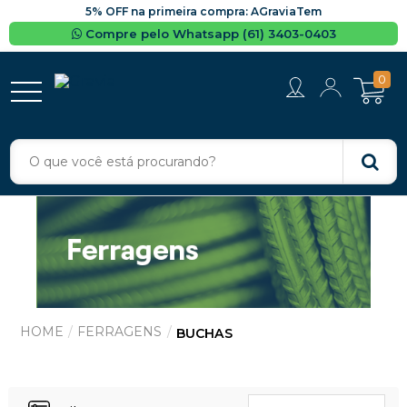
5% OFF na primeira compra: AGraviaTem
Compre pelo Whatsapp (61) 3403-0403
0
FERRAGENS
BUCHAS