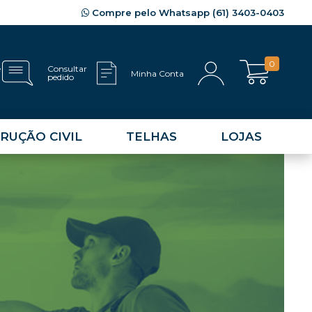
Compre pelo Whatsapp (61) 3403-0403
0
e
Consultar
Minha Conta
pedido
RUÇÃO CIVIL
TELHAS
LOJAS