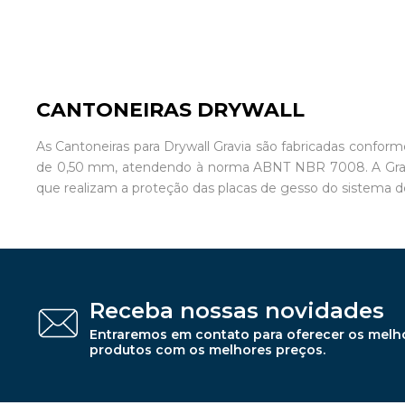
CANTONEIRAS DRYWALL
As Cantoneiras para Drywall Gravia são fabricadas conf
de 0,50 mm, atendendo à norma ABNT NBR 7008. A Gravia p
que realizam a proteção das placas de gesso do sistema d
Receba nossas novidades
Entraremos em contato para oferecer os melh
produtos com os melhores preços.