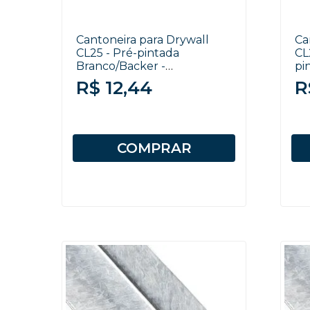
Cantoneira para Drywall
Ca
CL25 - Pré-pintada
CL
Branco/Backer -
pi
0,50x25x30x3000mm
0,
R$ 12,44
R
COMPRAR