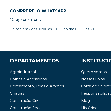
COMPRE PELO WHATSAPP
(61) 3403-0403
De seg à sex das 08:00 às 18:00 Sáb das 08:00 às 12:00
DEPARTAMENTOS
INSTITUCI
Agroindustrial
Quem somos
Calhas e Acessórios
Nossas Lojas
Cercamento, Telas e Arames
Carta de Valore
Chapas
Responsabilida
Construção Civil
Blog
Construção Seca
Histórico