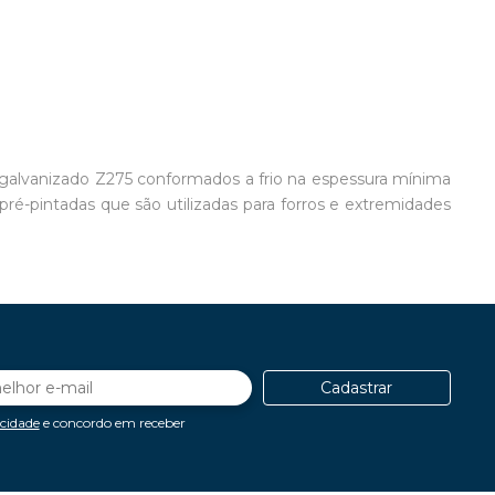
galvanizado Z275 conformados a frio na espessura mínima
é-pintadas que são utilizadas para forros e extremidades
Cadastrar
acidade
e concordo em receber