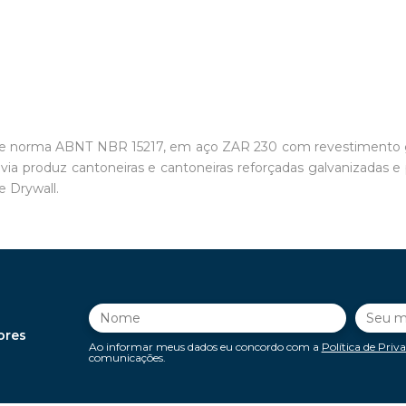
orme norma ABNT NBR 15217, em aço ZAR 230 com revestimento 
roduz cantoneiras e cantoneiras reforçadas galvanizadas e pr
e Drywall.
ores
Ao informar meus dados eu concordo com a
Política de Priv
comunicações.