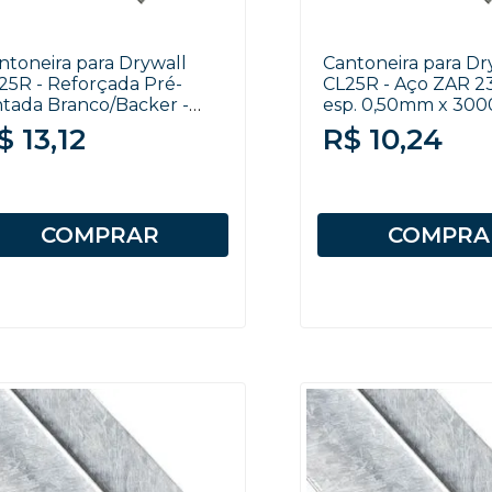
ntoneira para Drywall
Cantoneira para Dr
25R - Reforçada Pré-
CL25R - Aço ZAR 2
ntada Branco/Backer -
esp. 0,50mm x 3
50x25x30x3000mm
$ 13,12
R$ 10,24
COMPRAR
COMPRA