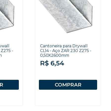
ywall
Cantoneira para Drywall
 Z275 -
CL14 - Aço ZAR 230 Z275 -
m
0,50X2600mm
R$ 6,54
R
COMPRAR