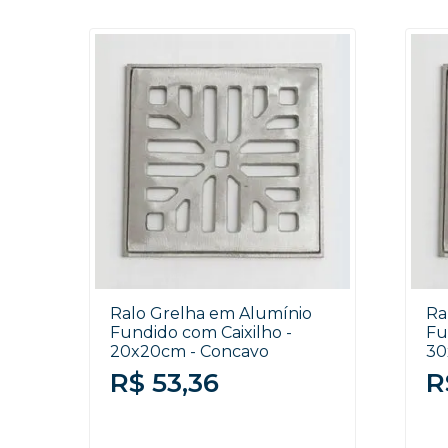
Ralo Grelha em Alumínio
Ra
Fundido com Caixilho -
Fu
20x20cm - Concavo
30
R$ 53,36
R