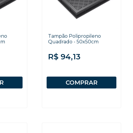
eno
Tampão Polipropileno
cm
Quadrado - 50x50cm
R$ 94,13
R
COMPRAR