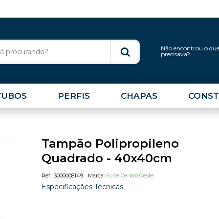
Não encontrou o qu
precisava?
TUBOS
PERFIS
CHAPAS
CONST
Tampão Polipropileno
Quadrado - 40x40cm
3000008149
Forte Centro Oeste
Especificações Técnicas