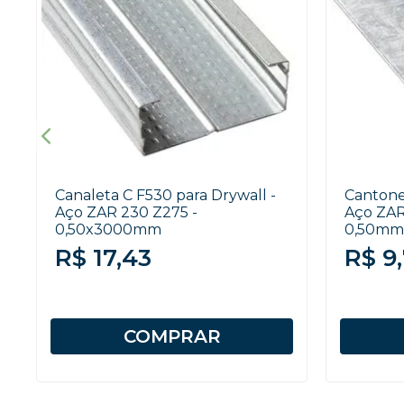
Canaleta C F530 para Drywall -
Cantonei
Aço ZAR 230 Z275 -
Aço ZAR
0,50x3000mm
0,50mm
R$ 17,43
R$ 9,
COMPRAR