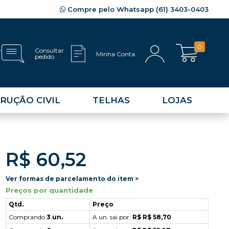
Compre pelo Whatsapp (61) 3403-0403
0
e
Consultar
Minha Conta
pedido
RUÇÃO CIVIL
TELHAS
LOJAS
R$ 60,52
Ver formas de parcelamento do item >
Preços por quantidade
Qtd.
Preço
Comprando
3 un.
A un. sai por:
R$ R$ 58,70