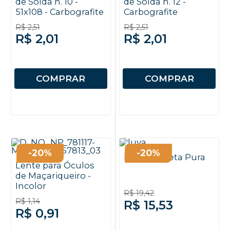
de Solda n. 10 -
de Solda n. 12 -
51x108 - Carbografite
Carbografite
R$ 2,51
R$ 2,51
R$ 2,01
R$ 2,01
COMPRAR
COMPRAR
-20%
-20%
Luva Vaqueta Pura
Lente para Óculos
de Maçariqueiro -
Incolor
R$ 19,42
R$ 1,14
R$ 15,53
R$ 0,91