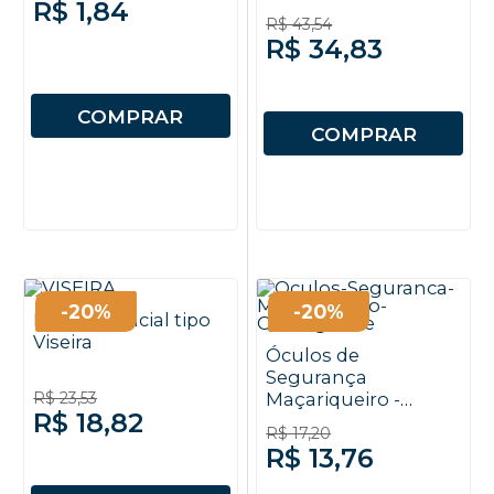
R$ 1,84
R$ 43,54
R$ 34,83
COMPRAR
COMPRAR
-20%
-20%
Protetor Facial tipo
Viseira
Óculos de
Segurança
R$ 23,53
Maçariqueiro -
R$ 18,82
Carbografite
R$ 17,20
R$ 13,76