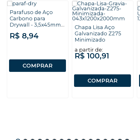
Parafuso de Aço
Carbono para
Drywall - 3,5x45mm -
Chapa Lisa Aço
Ponta Agulha -
Galvanizado Z275
R$ 8,94
Trombeta - Philips -
Minimizado
100 unidades
a partir de:
R$ 100,91
COMPRAR
COMPRAR