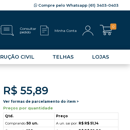
Compre pelo Whatsapp (61) 3403-0403
0
e
Consultar
Minha Conta
pedido
RUÇÃO CIVIL
TELHAS
LOJAS
R$ 55,89
Ver formas de parcelamento do item >
Preços por quantidade
Qtd.
Preço
Comprando
50 un.
A un. sai por:
R$ R$ 51,14