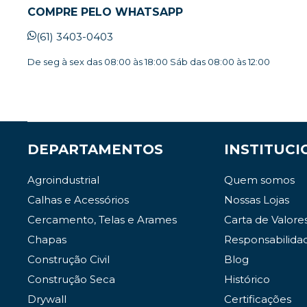
COMPRE PELO WHATSAPP
(61) 3403-0403
De seg à sex das 08:00 às 18:00 Sáb das 08:00 às 12:00
DEPARTAMENTOS
INSTITUCI
Agroindustrial
Quem somos
Calhas e Acessórios
Nossas Lojas
Cercamento, Telas e Arames
Carta de Valore
Chapas
Responsabilida
Construção Civil
Blog
Construção Seca
Histórico
Drywall
Certificações