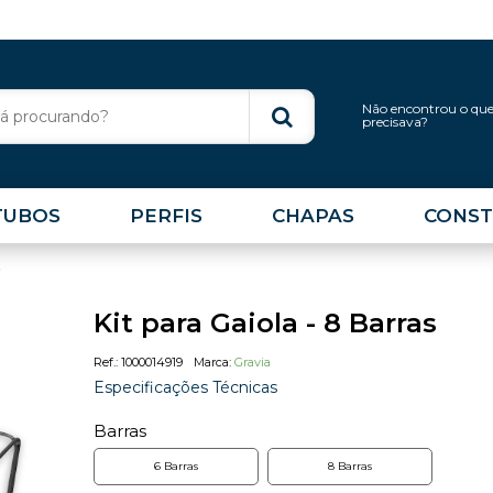
Não encontrou o qu
precisava?
TUBOS
PERFIS
CHAPAS
CONST
O
Kit para Gaiola - 8 Barras
1000014919
Gravia
Especificações Técnicas
Barras
6 Barras
8 Barras