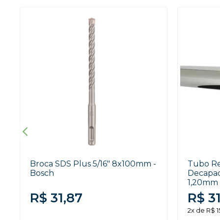
Broca SDS Plus 5/16" 8x100mm -
Tubo Re
Bosch
Decapad
1,20mm 
R$ 31,87
R$ 3
2x de R$ 1