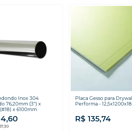
dondo Inox 304
Placa Gesso para Drywal
o 76,20mm (3") x
Performa - 12,5x1200x
(#18) x 6100mm
14,60
R$ 135,74
57,30