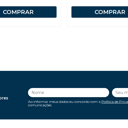
COMPRAR
COMPRAR
ores
Ao informar meus dados eu concordo com a
Política de Priv
comunicações.