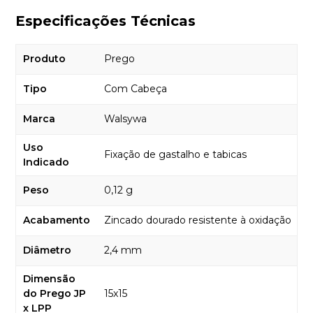
Especificações Técnicas
Produto
Prego
Tipo
Com Cabeça
Marca
Walsywa
Uso
Fixação de gastalho e tabicas
Indicado
Peso
0,12 g
Acabamento
Zincado dourado resistente à oxidação
Diâmetro
2,4 mm
Dimensão
do Prego JP
15x15
x LPP