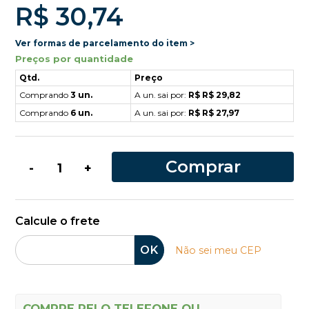
R$ 30,74
Ver formas de parcelamento do item >
Preços por quantidade
Qtd.
Preço
Comprando
3 un.
A un. sai por:
R$ R$ 29,82
Comprando
6 un.
A un. sai por:
R$ R$ 27,97
Comprar
-
+
Calcule o frete
OK
Não sei meu CEP
COMPRE PELO TELEFONE OU