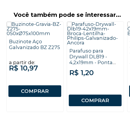
Você também pode se interessar...
Buzinote Aço
Galvanizado BZ Z275
Parafuso para
Drywall DLB19 -
a partir de:
4,2x19mm - Ponta
R$ 10,97
Broca Cabeça
R$ 1,20
Lentilha - Chave
Philips - Galvanizado
- 10 unidades
COMPRAR
COMPRAR