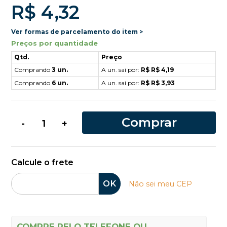
R$ 4,32
Ver formas de parcelamento do item >
Preços por quantidade
Qtd.
Preço
Comprando
3 un.
A un. sai por:
R$ R$ 4,19
Comprando
6 un.
A un. sai por:
R$ R$ 3,93
Comprar
-
+
Calcule o frete
OK
Não sei meu CEP
COMPRE PELO TELEFONE OU