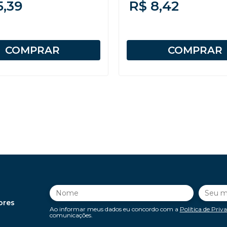
5,39
R$ 8,42
COMPRAR
COMPRAR
ores
Ao informar meus dados eu concordo com a
Política de Priv
comunicações.