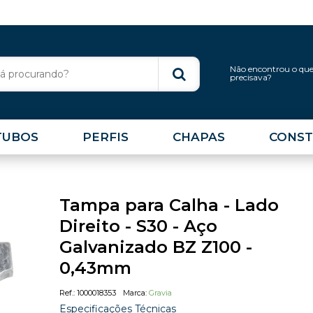
Não encontrou o qu
precisava?
TUBOS
PERFIS
CHAPAS
CONST
Tampa para Calha - Lado
Direito - S30 - Aço
Galvanizado BZ Z100 -
0,43mm
1000018353
Gravia
Especificações Técnicas