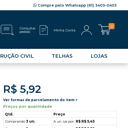
Compre pelo Whatsapp (61) 3403-0403
0
e
Consultar
Minha Conta
pedido
RUÇÃO CIVIL
TELHAS
LOJAS
R$ 5,92
Ver formas de parcelamento do item >
Preços por quantidade
Qtd.
Preço
Comprando
3 un.
A un. sai por:
R$ R$ 5,45