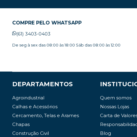
COMPRE PELO WHATSAPP
(61) 3403-0403
De seg à sex das 08:00 às 18:00 Sáb das 08:00 às 12:00
DEPARTAMENTOS
INSTITUCI
Agroindustrial
Quem somos
Calhas e Acessórios
Nossas Lojas
Cercamento, Telas e Arames
Carta de Valore
Chapas
Responsabilida
Construção Civil
Blog