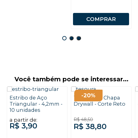
COMPRAR
Você também pode se interessar...
-20%
Estribo de Aço
Tesoura de Chapa
Triangular - 4,2mm -
Drywall - Corte Reto
10 unidades
a partir de:
R$ 48,50
R$ 3,90
R$ 38,80