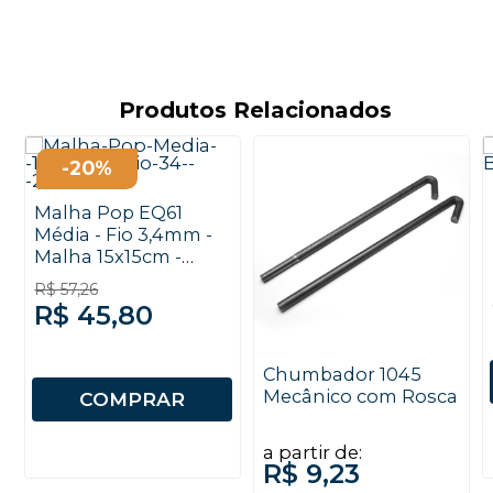
Produtos Relacionados
-20%
Malha Pop EQ61
Média - Fio 3,4mm -
Malha 15x15cm -
2x3m
R$ 57,26
R$ 45,80
Chumbador 1045
Mecânico com Rosca
COMPRAR
a partir de:
R$ 9,23