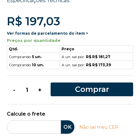
Especificações Técnicas
R$ 197,03
Ver formas de parcelamento do item >
Preços por quantidade
Qtd.
Preço
Comprando
5 un.
A un. sai por:
R$ R$ 181,27
Comprando
10 un.
A un. sai por:
R$ R$ 173,39
Comprar
-
+
Calcule o frete
OK
Não sei meu CEP