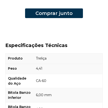
Comprar junto
Especificações Técnicas
Produto
Treliça
Peso
4,41
Qualidade
CA-60
do Aço
Bitola Banzo
6,00 mm
Inferior
Bitola Banzo