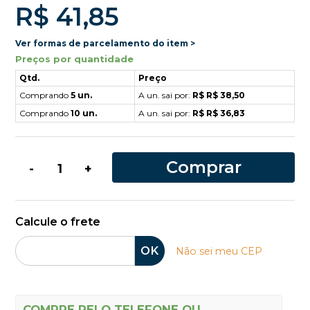
R$ 41,85
Ver formas de parcelamento do item >
Preços por quantidade
Qtd.
Preço
Comprando
5 un.
A un. sai por:
R$ R$ 38,50
Comprando
10 un.
A un. sai por:
R$ R$ 36,83
Comprar
-
+
Calcule o frete
OK
Não sei meu CEP
COMPRE PELO TELEFONE OU