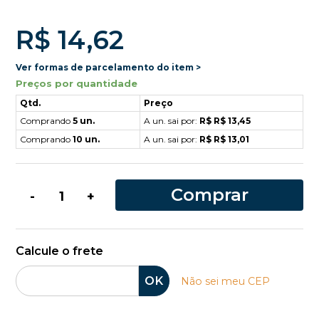
R$ 14,62
Ver formas de parcelamento do item >
Preços por quantidade
Qtd.
Preço
Comprando
5 un.
A un. sai por:
R$ R$ 13,45
Comprando
10 un.
A un. sai por:
R$ R$ 13,01
Comprar
-
+
Calcule o frete
OK
Não sei meu CEP