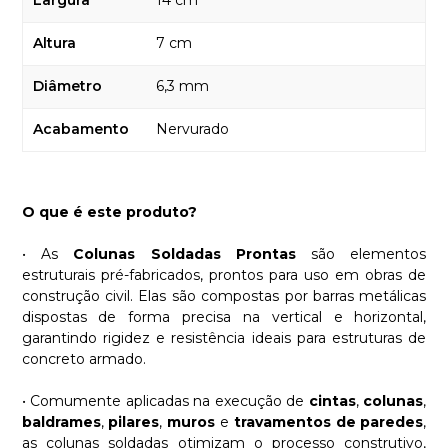
Largura
14 cm
Altura
7 cm
Diâmetro
6,3 mm
Acabamento
Nervurado
O que é este produto?
• As
Colunas Soldadas Prontas
são elementos
estruturais pré-fabricados, prontos para uso em obras de
construção civil. Elas são compostas por barras metálicas
dispostas de forma precisa na vertical e horizontal,
garantindo rigidez e resistência ideais para estruturas de
concreto armado.
• Comumente aplicadas na execução de
cintas
,
colunas
,
baldrames
,
pilares
,
muros
e
travamentos
de paredes
,
as colunas soldadas otimizam o processo construtivo,