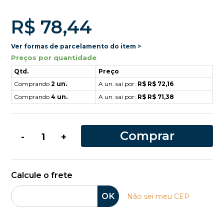
R$ 78,44
Ver formas de parcelamento do item >
Preços por quantidade
Qtd.
Preço
Comprando
2 un.
A un. sai por:
R$ R$ 72,16
Comprando
4 un.
A un. sai por:
R$ R$ 71,38
Comprar
-
+
Calcule o frete
OK
Não sei meu CEP