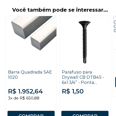
Você também pode se interessar...
Barra Quadrada SAE
Parafuso para
1020
Drywall CB DTB45 -
6x1.3/4” - Ponta
Broca - Fosfatizado -
R$ 1.952,64
R$ 1,50
Trombeta - Chave
PHS nº 2 - 10
3x de R$ 650,88
unidades
COMPRAR
COMPRAR