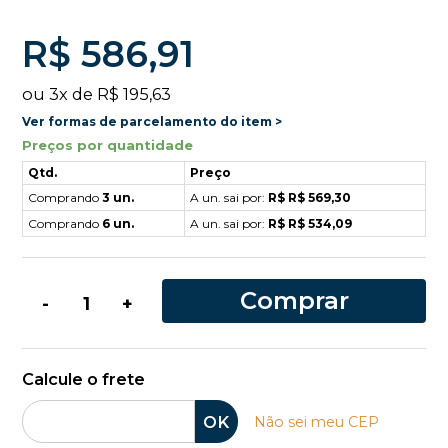
R$ 586,91
ou
3
x
de
R$ 195,63
Ver formas de parcelamento do item >
Preços por quantidade
Qtd.
Preço
Comprando
3 un.
A un. sai por:
R$ R$ 569,30
Comprando
6 un.
A un. sai por:
R$ R$ 534,09
Comprar
-
+
Calcule o frete
OK
Não sei meu CEP