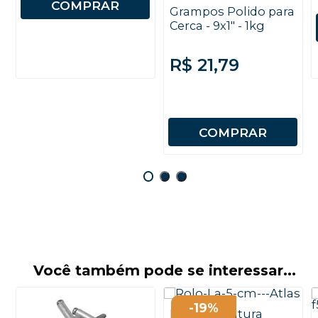
COMPRAR
Grampos Polido para
Cerca - 9x1" - 1kg
R$ 21,79
COMPRAR
Você também pode se interessar...
-19%
Rolo de Pintura