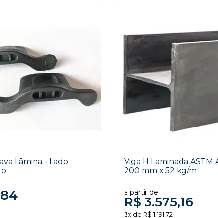
rava Lâmina - Lado
Viga H Laminada ASTM 
do
200 mm x 52 kg/m
,84
a partir de:
R$ 3.575,16
3x de R$ 1.191,72