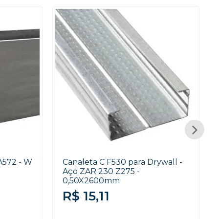
A572 - W
Canaleta C F530 para Drywall -
Aço ZAR 230 Z275 -
0,50X2600mm
R$ 15,11