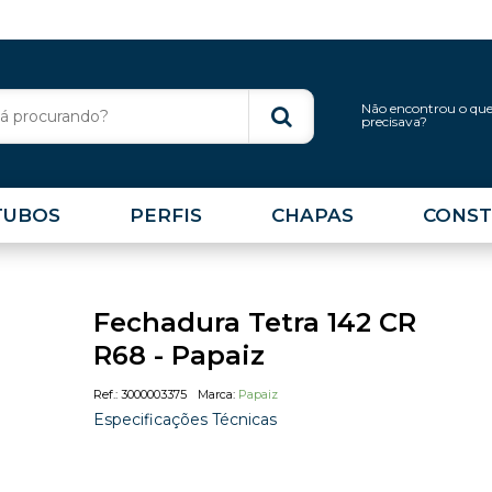
Não encontrou o qu
precisava?
TUBOS
PERFIS
CHAPAS
CONST
Fechadura Tetra 142 CR
R68 - Papaiz
3000003375
Papaiz
Especificações Técnicas