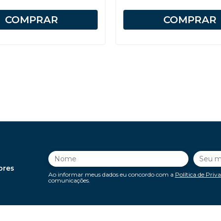
COMPRAR
COMPRAR
ores
Ao informar meus dados eu concordo com a
Política de Priv
comunicações.