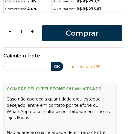
Comprando
2 un.
A un. sai por:
R$ R$ 279,71
Comprando
4 un.
A un. sai por:
R$ R$ 276,67
Comprar
-
+
Calcule o frete
OK
Não sei meu CEP
COMPRE PELO TELEFONE OU WHATSAPP
Caso não apareça a quantidade e/ou estoque
desejado, entre em contato por telefone ou
WhatsApp ou consulte disponibilidade em nossas
lojas físicas
Não apareceu sua localidade de entrega? Entre