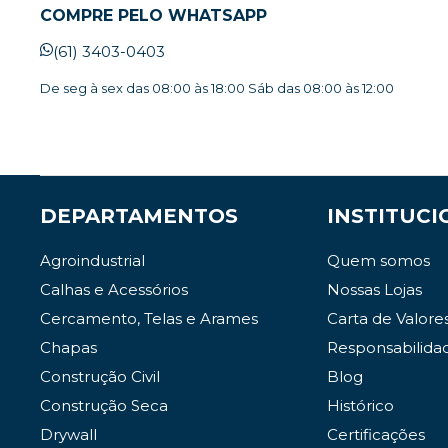
COMPRE PELO WHATSAPP
(61) 3403-0403
De seg à sex das 08:00 às 18:00 Sáb das 08:00 às 12:00
DEPARTAMENTOS
INSTITUCI
Agroindustrial
Quem somos
Calhas e Acessórios
Nossas Lojas
Cercamento, Telas e Arames
Carta de Valore
Chapas
Responsabilida
Construção Civil
Blog
Construção Seca
Histórico
Drywall
Certificações