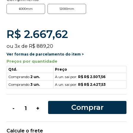
6000mm
12000mm
R$ 2.667,62
ou
3
x
de
R$ 889,20
Ver formas de parcelamento do item >
Preços por quantidade
Qtd.
Preço
Comprando
2 un.
A un. sai por:
R$ R$ 2.507,56
Comprando
3 un.
A un. sai por:
R$ R$ 2.427,53
Comprar
-
+
Calcule o frete